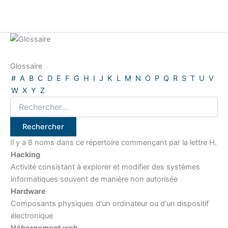
Glossaire
#
A
B
C
D
E
F
G
H
I
J
K
L
M
N
O
P
Q
R
S
T
U
V
W
X
Y
Z
Il y a 8 noms dans ce répertoire commençant par la lettre H.
Hacking
Activité consistant à explorer et modifier des systèmes
informatiques souvent de manière non autorisée
Hardware
Composants physiques d'un ordinateur ou d'un dispositif
électronique