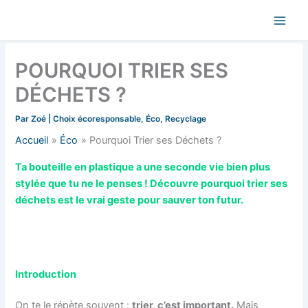
Aller
au
contenu
POURQUOI TRIER SES
DÉCHETS ?
Par
Zoé
|
Choix écoresponsable
,
Éco
,
Recyclage
Accueil
Éco
Pourquoi Trier ses Déchets ?
Ta bouteille en plastique a une seconde vie bien plus
stylée que tu ne le penses ! Découvre pourquoi
trier ses
déchets
est le vrai geste pour sauver ton futur.
Introduction
On te le répète souvent :
trier, c’est important.
Mais