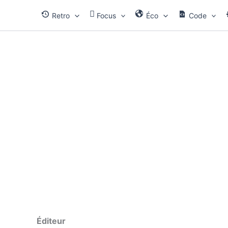
Aller
Retro
Focus
Éco
Code
au
contenu
Éditeur