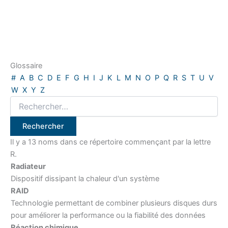
Glossaire
#
A
B
C
D
E
F
G
H
I
J
K
L
M
N
O
P
Q
R
S
T
U
V
W
X
Y
Z
Il y a 13 noms dans ce répertoire commençant par la lettre
R.
Radiateur
Dispositif dissipant la chaleur d'un système
RAID
Technologie permettant de combiner plusieurs disques durs
pour améliorer la performance ou la fiabilité des données
Réaction chimique