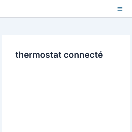
Aller
au
contenu
thermostat connecté