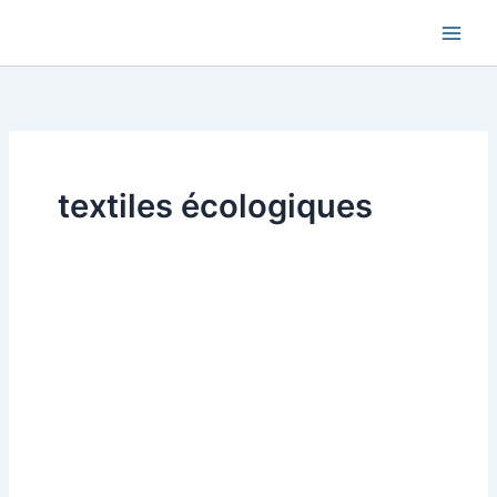
Aller
au
contenu
textiles écologiques