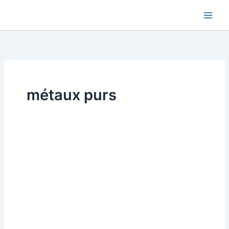
Aller
au
contenu
métaux purs