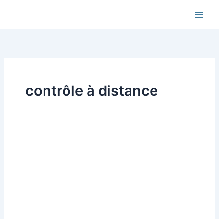
Aller
au
contenu
contrôle à distance