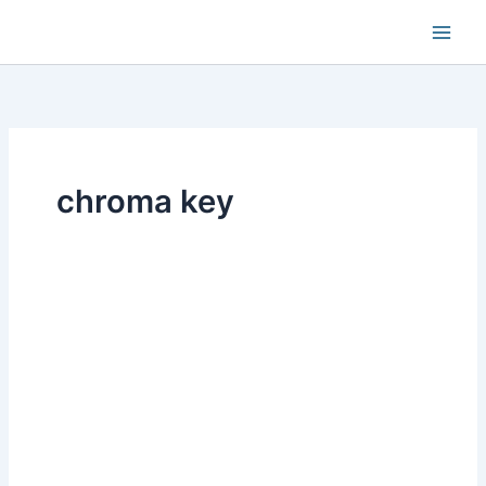
Aller
au
contenu
chroma key